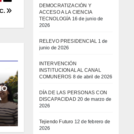
DEMOCRATIZACIÓN Y
.C.
ACCESO A LA CIENCIA
TECNOLOGÍA
16 de junio de
2026
RELEVO PRESIDENCIAL
1 de
junio de 2026
INTERVENCIÓN
INSTITUCIONAL AL CANAL
COMUNEROS
8 de abril de 2026
PUENTE AR
INTE
PUENTE ARANDA
DÍA DE LAS PERSONAS CON
RELEVO
INST
DISCAPACIDAD
20 de marzo de
PRESIDENCIAL
CANA
2026
COM
1 DE JUNIO DE 2026
8 DE A
Tejiendo Futuro
12 de febrero de
2026