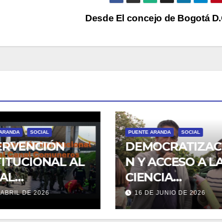
Desde El concejo de Bogotá D
A
SOCIAL
PUENTE ARANDA
SOCIAL
VENCIÓN
DEMOCRATIZACIÓ
UCIONAL AL
N Y ACCESO A LA
CIENCIA
EROS
TECNOLOGÍA
L DE 2026
16 DE JUNIO DE 2026