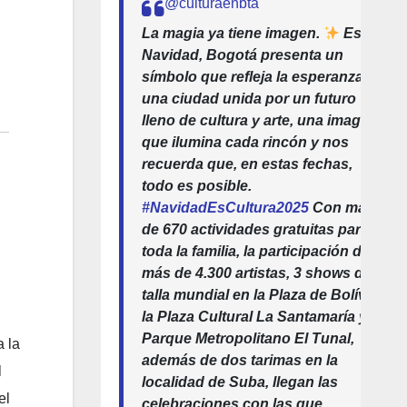
@culturaenbta
La magia ya tiene imagen.
Esta
Navidad, Bogotá presenta un
símbolo que refleja la esperanza de
una ciudad unida por un futuro
lleno de cultura y arte, una imagen
que ilumina cada rincón y nos
recuerda que, en estas fechas,
todo es posible.
#NavidadEsCultura2025
Con más
de 670 actividades gratuitas para
toda la familia, la participación de
más de 4.300 artistas, 3 shows de
talla mundial en la Plaza de Bolívar,
la Plaza Cultural La Santamaría y el
Parque Metropolitano El Tunal,
a la
además de dos tarimas en la
l
localidad de Suba, llegan las
el
celebraciones con las que