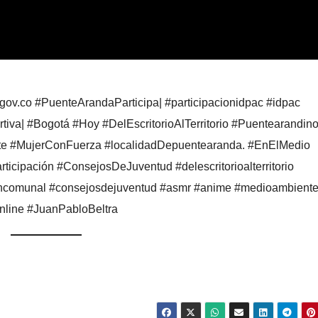
v.co #PuenteArandaParticipa| #participacionidpac #idpac
iva| #Bogotá #Hoy #DelEscritorioAlTerritorio #Puentearandino
ente #MujerConFuerza #localidadDepuentearanda. #EnElMedio
icipación #ConsejosDeJuventud #delescritorioalterritorio
oncomunal #consejosdejuventud #asmr #anime #medioambient
nline #JuanPabloBeltra