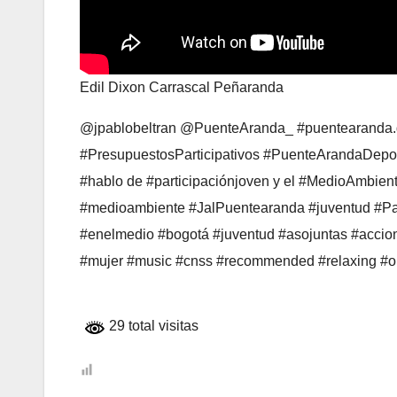
Edil Dixon Carrascal Peñaranda
@jpablobeltran @PuenteAranda_ #puentearanda.go
#PresupuestosParticipativos #PuenteArandaDeport
#hablo de #participaciónjoven y el #MedioAmbi
#medioambiente #JalPuentearanda #juventud #Part
#enelmedio #bogotá #juventud #asojuntas #acci
#mujer #music #cnss #recommended #relaxing #o
29 total visitas