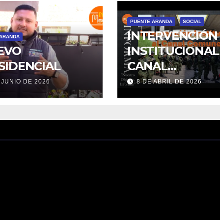
PUENTE ARANDA
SOCIAL
INTERVENCIÓN
 ARANDA
EVO
INSTITUCIONAL
SIDENCIAL
CANAL
COMUNEROS
 JUNIO DE 2026
8 DE ABRIL DE 2026