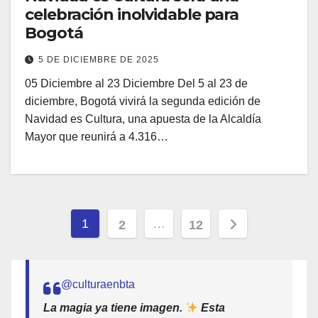
celebración inolvidable para
Bogotá
5 DE DICIEMBRE DE 2025
05 Diciembre al 23 Diciembre Del 5 al 23 de
diciembre, Bogotá vivirá la segunda edición de
Navidad es Cultura, una apuesta de la Alcaldía
Mayor que reunirá a 4.316…
Paginación
1
…
2
12
de
entradas
@culturaenbta
La magia ya tiene imagen.
Esta