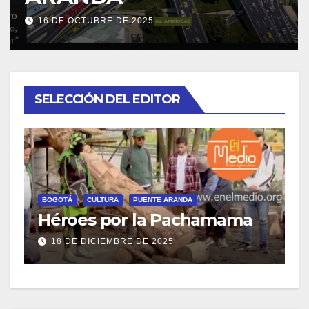
16 DE OCTUBRE DE 2025
SELECCIÓN DEL EDITOR
B
E
BOGOTÁ
CULTURA
PUENTE ARANDA
Héroes por la Pachamama
t
18 DE DICIEMBRE DE 2025