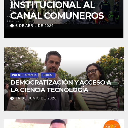
TUCIONAL AL
DÍA DE 
L COMUNEROS
CON DI
E 2026
20 DE MARZO DE 
PUENTE ARANDA
SOCIAL
DEMOCRATIZACIÓN Y ACCESO A
LA CIENCIA TECNOLOGÍA
16 DE JUNIO DE 2026