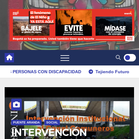
Tejiendo Futuro
DEMOCRATIZACIÓN Y ACCESO A LA CI
SOCIAL
VENCIÓN
PUENTE ARANDA
SOCI