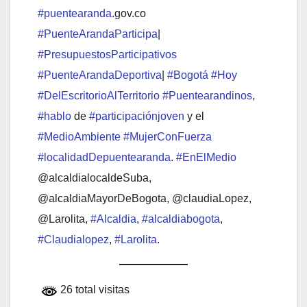
#puentearanda
.gov.co
#PuenteArandaParticipa
|
#PresupuestosParticipativos
#PuenteArandaDeportiva
|
#Bogotá
#Hoy
#DelEscritorioAlTerritorio
#Puentearandinos
,
#hablo
de
#participaciónjoven
y el
#MedioAmbiente
#MujerConFuerza
#localidadDepuentearanda
.
#EnElMedio
@alcaldialocaldeSuba,
@alcaldiaMayorDeBogota, @claudiaLopez,
@Larolita,
#Alcaldia
,
#alcaldiabogota
,
#Claudialopez
,
#Larolita
.
26 total visitas