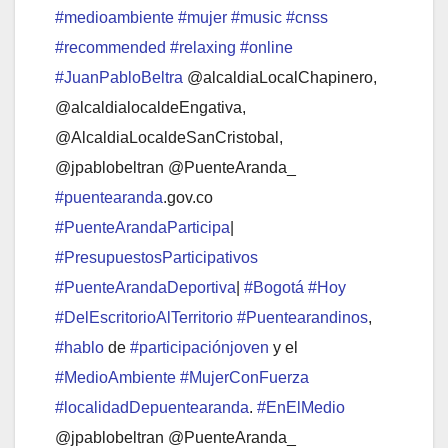
#medioambiente
#mujer
#music
#cnss
#recommended
#relaxing
#online
#JuanPabloBeltra
@alcaldiaLocalChapinero,
@alcaldialocaldeEngativa,
@AlcaldiaLocaldeSanCristobal,
@jpablobeltran @PuenteAranda_
#puentearanda
.gov.co
#PuenteArandaParticipa
|
#PresupuestosParticipativos
#PuenteArandaDeportiva
|
#Bogotá
#Hoy
#DelEscritorioAlTerritorio
#Puentearandinos
,
#hablo
de
#participaciónjoven
y el
#MedioAmbiente
#MujerConFuerza
#localidadDepuentearanda
.
#EnElMedio
@jpablobeltran @PuenteAranda_