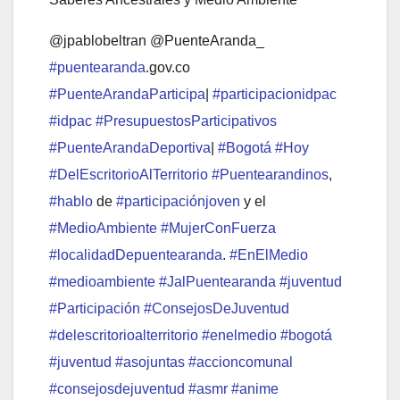
@jpablobeltran @PuenteAranda_
#puentearanda
.gov.co
#PuenteArandaParticipa
|
#participacionidpac
#idpac
#PresupuestosParticipativos
#PuenteArandaDeportiva
|
#Bogotá
#Hoy
#DelEscritorioAlTerritorio
#Puentearandinos
,
#hablo
de
#participaciónjoven
y el
#MedioAmbiente
#MujerConFuerza
#localidadDepuentearanda
.
#EnElMedio
#medioambiente
#JalPuentearanda
#juventud
#Participación
#ConsejosDeJuventud
#delescritorioalterritorio
#enelmedio
#bogotá
#juventud
#asojuntas
#accioncomunal
#consejosdejuventud
#asmr
#anime