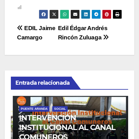
Navegación
EDIL Jaime
Edil Édgar Andrés
Camargo
Rincón Zuluaga
de
entradas
Entrada relacionada
PUENTE ARANDA
SOCIAL
P
INTERVENCIÓN
INSTITUCIONAL AL CANAL
A
COMUNEROS