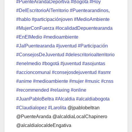
#PuenteArandaDeportiva
#Bogotá
#Hoy
#DelEscritorioAlTerritorio
#Puentearandinos
,
#hablo
#participaciónjoven
#MedioAmbiente
#MujerConFuerza
#localidadDepuentearanda
#EnElMedio
#medioambiente
#JalPuentearanda
#juventud
#Participación
#ConsejosDeJuventud
#delescritorioalterritorio
#enelmedio
#bogotá
#juventud
#asojuntas
#accioncomunal
#consejosdejuventud
#asmr
#anime
#medioambiente
#mujer
#music
#cnss
#recommended
#relaxing
#online
#JuanPabloBeltra
#Alcaldia
#alcaldiabogota
#Claudialopez
#Larolita
@jpablobeltran
@PuenteAranda @alcaldiaLocalChapinero
@alcaldialocaldeEngativa