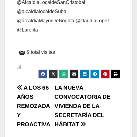
@AlcaldiaLocaldeSanCristobal
@alcaldialocaldeSuba
@alcaldiaMayorDeBogota @claudiaLopez
@Larolita
9 total visitas
Navegación
A LOS 66
LA NUEVA
AÑOS
CONVOCATORIA DE
de
REMOZADA
VIVIENDA DE LA
entradas
Y
SECRETARÍA DEL
PROACTIVA
HÁBITAT