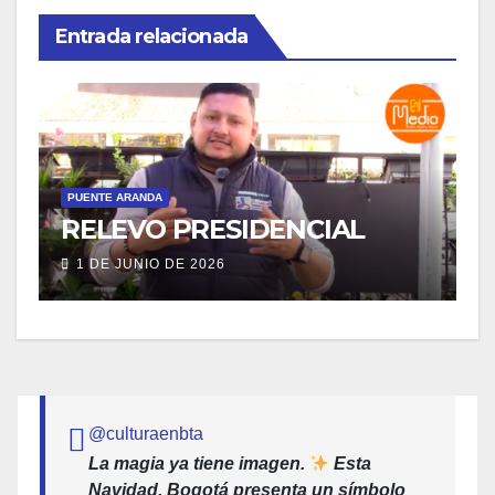
Entrada relacionada
PUENTE ARANDA
SOCIAL
P
INTERVENCIÓN
INSTITUCIONAL AL CANAL
A
COMUNEROS
8 DE ABRIL DE 2026
@culturaenbta
La magia ya tiene imagen.
Esta
Navidad, Bogotá presenta un símbolo