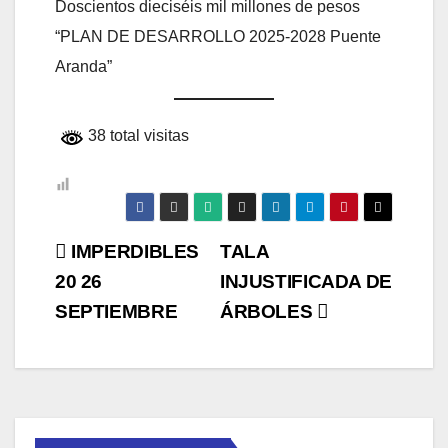
Doscientos dieciséis mil millones de pesos
“PLAN DE DESARROLLO 2025-2028 Puente
Aranda”
38 total visitas
Navegación
IMPERDIBLES
TALA
20 26
INJUSTIFICADA DE
de
SEPTIEMBRE
ÁRBOLES
entradas