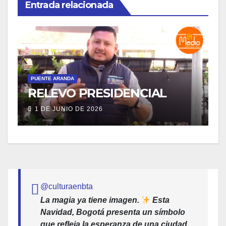
Entrada relacionada
PUENTE ARANDA
SOCIAL
P
INTERVENCIÓN
INSTITUCIONAL AL CANAL
A
COMUNEROS
8 DE ABRIL DE 2026
@culturaenbta
La magia ya tiene imagen.
Esta
Navidad, Bogotá presenta un símbolo
que refleja la esperanza de una ciudad