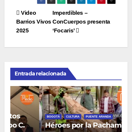
Navegación
Video
Imperdibles –
Barrios Vivos
ConCuerpos presenta
de
2025
‘Focaris’
entradas
Entrada relacionada
B
C
BOGOTÁ
CULTURA
PUENTE ARANDA
Héroes por la Pachamama
F